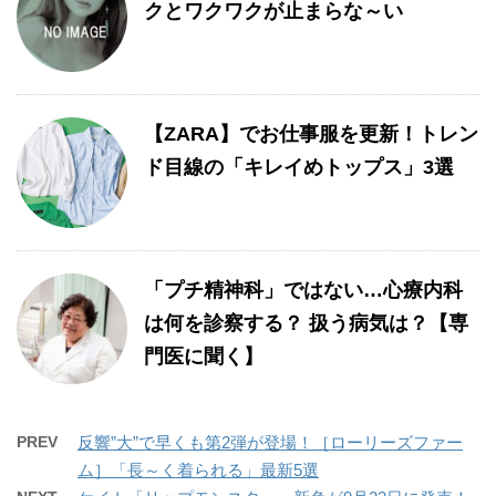
クとワクワクが止まらな～い
【ZARA】でお仕事服を更新！トレン
ド目線の「キレイめトップス」3選
「プチ精神科」ではない…心療内科
は何を診察する？ 扱う病気は？【専
門医に聞く】
PREV
反響”大”で早くも第2弾が登場！［ローリーズファー
ム］「長～く着られる」最新5選