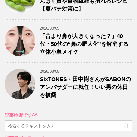
んぱく質や食物繊維も摂れるレシピ
【夏バテ対策に】
2026/08/05
「昔より鼻が大きくなった？」40
代・50代の“鼻の肥大化”を解消する
立体小鼻メイク
2026/08/05
SixTONES・田中樹さんがSABONの
アンバサダーに就任！いい男の休日
を披露
記事検索です^^