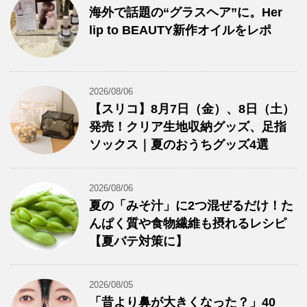
海外で話題の“グラスヘア”に。Her
lip to BEAUTY新作オイルをレポ
2026/08/06
【スリコ】8月7日（金）、8日（土）
発売！クリア生地収納グッズ、足指
ソックス｜夏のおうちグッズ4選
2026/08/06
夏の「みそ汁」に2つ混ぜるだけ！た
んぱく質や食物繊維も摂れるレシピ
【夏バテ対策に】
2026/08/05
「昔より鼻が大きくなった？」40