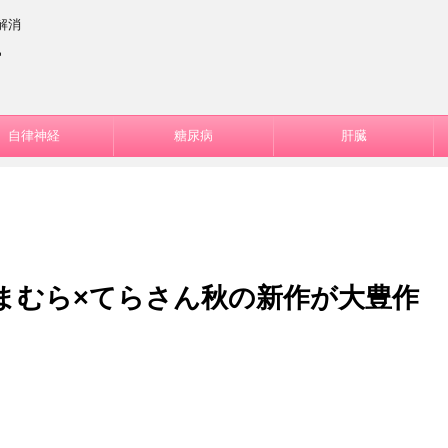
解消
ー
自律神経
糖尿病
肝臓
まむら×てらさん秋の新作が大豊作