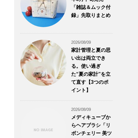
「雑誌＆ムック付
録」先取りまとめ
2026/08/09
家計管理と夏の思
い出は両立でき
る。使い過ぎ
た“夏の家計”を立
て直す【3つのポ
イント】
2026/08/09
メディキューブか
らヘアブラシ「リ
ボンチェリー 美ツ