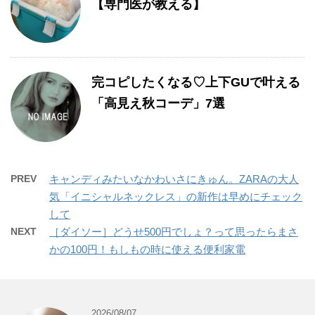
【専門医が教える】
完コピしたくなる♡上下GUで叶える
「高見え秋コーデ」7選
PREV
キャンディみたいなかわいさにきゅん。ZARAの大人
気「イニシャルネックレス」の新作は早めにチェック
して
NEXT
［ダイソー］どうせ500円でしょ？って思ったらまさ
かの100円！もしもの時に使える便利家電
2026/08/07