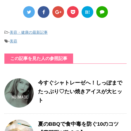
B!
-
美容・健康の最新記事
-
美容
この記事を見た人の参照記事
今すぐシャトレーゼへ！しっぽまで
たっぷり♡たい焼きアイスが大ヒッ
ト
夏のBBQで食中毒を防ぐ10のコツ