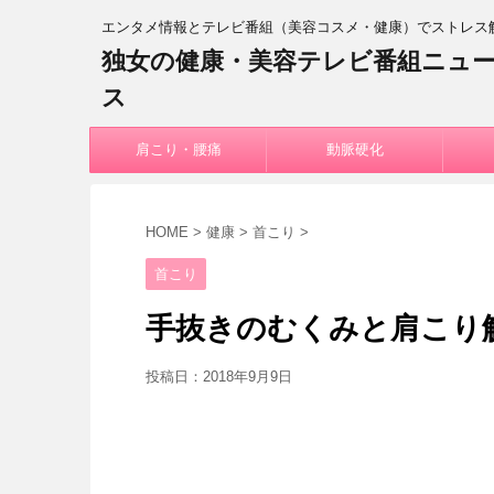
エンタメ情報とテレビ番組（美容コスメ・健康）でストレス
独女の健康・美容テレビ番組ニュ
ス
肩こり・腰痛
動脈硬化
HOME
>
健康
>
首こり
>
首こり
手抜きのむくみと肩こり
投稿日：
2018年9月9日