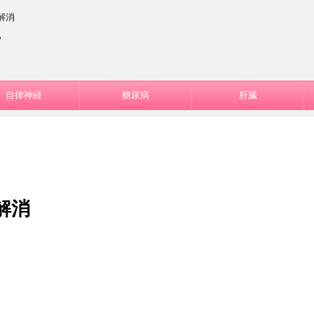
解消
ー
自律神経
糖尿病
肝臓
解消