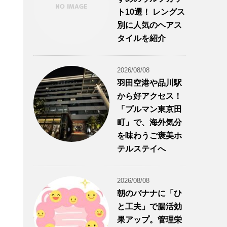
ト10選！ レングス
別に人気のヘアス
タイルを紹介
2026/08/08
羽田空港や品川駅
から好アクセス！
「プルマン東京田
町」で、海外気分
を味わうご褒美ホ
テルステイへ
2026/08/08
朝のバナナに「ひ
と工夫」で腸活効
果アップ。管理栄