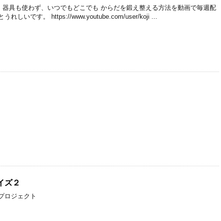
、器具も使わず、いつでもどこでも からだを鍛え整える方法を動画で毎週配
す。 https://www.youtube.com/user/koji ...
イズ２
は 名称未設定プロジェクト