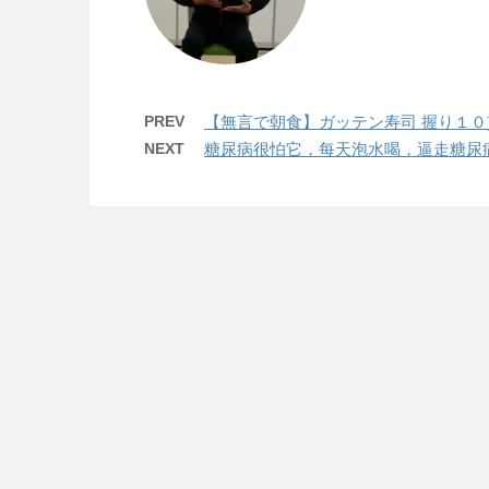
PREV
【無言で朝食】ガッテン寿司 握り１
NEXT
糖尿病很怕它，每天泡水喝，逼走糖尿