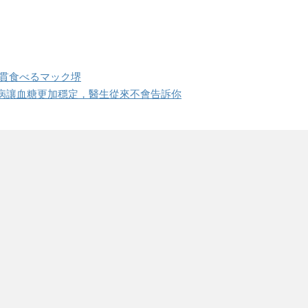
０貫食べるマック堺
病讓血糖更加穩定，醫生從來不會告訴你