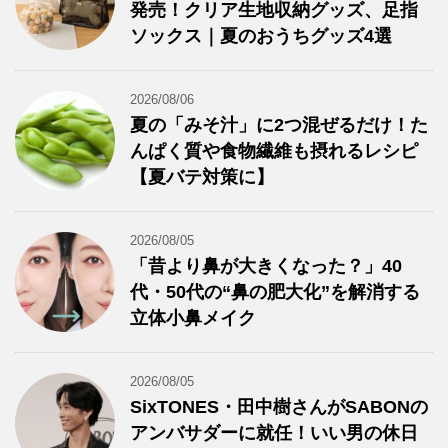
発売！クリア生地収納グッズ、足指
ソックス｜夏のおうちグッズ4選
2026/08/06
夏の「みそ汁」に2つ混ぜるだけ！た
んぱく質や食物繊維も摂れるレシピ
【夏バテ対策に】
2026/08/05
「昔より鼻が大きくなった？」40
代・50代の“鼻の肥大化”を解消する
立体小鼻メイク
2026/08/05
SixTONES・田中樹さんがSABONの
アンバサダーに就任！いい男の休日