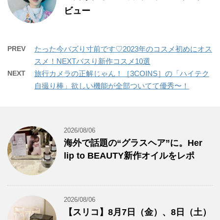
ビュー
PREV
たった今バズり寸前です♡2023年のコスメ初めにオス
スメ！NEXTバスり新作コスメ10選
NEXT
旅行カメラの正解じゃん！［3COINS］の「ハイテク
自撮り棒」欲しい機能が全部ついてて優秀〜！
2026/08/06
海外で話題の“グラスヘア”に。Her
lip to BEAUTY新作オイルをレポ
2026/08/06
【スリコ】8月7日（金）、8日（土）