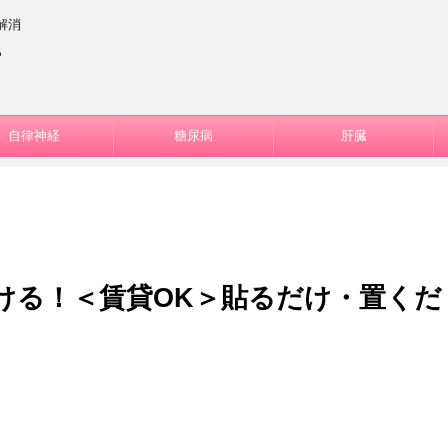
解消
ー
自律神経
糖尿病
肝臓
ける！＜賃貸OK＞貼るだけ・置くだ