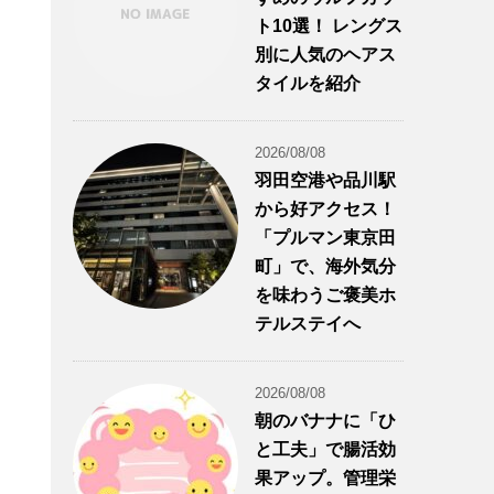
ト10選！ レングス
別に人気のヘアス
タイルを紹介
2026/08/08
羽田空港や品川駅
から好アクセス！
「プルマン東京田
町」で、海外気分
を味わうご褒美ホ
テルステイへ
2026/08/08
朝のバナナに「ひ
と工夫」で腸活効
果アップ。管理栄