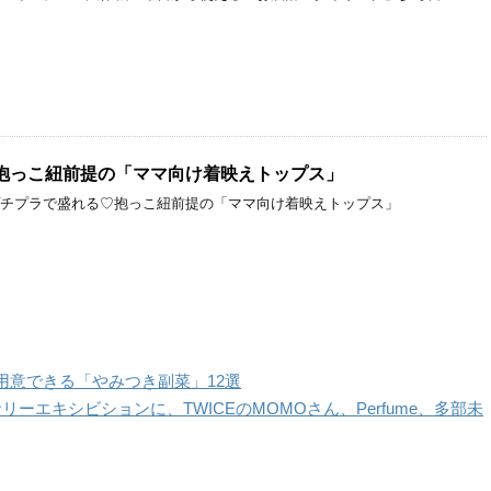
抱っこ紐前提の「ママ向け着映えトップス」
プチプラで盛れる♡抱っこ紐前提の「ママ向け着映えトップス」
用意できる「やみつき副菜」12選
サリーエキシビションに、TWICEのMOMOさん、Perfume、多部未