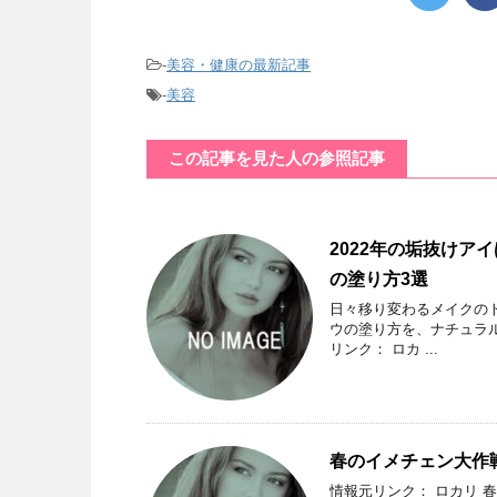
-
美容・健康の最新記事
-
美容
この記事を見た人の参照記事
2022年の垢抜け
の塗り方3選
日々移り変わるメイクのト
ウの塗り方を、ナチュラ
リンク： ロカ ...
春のイメチェン大作
情報元リンク： ロカリ