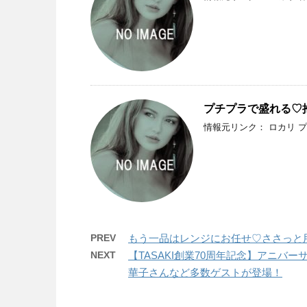
プチプラで盛れる♡
情報元リンク： ロカリ 
PREV
もう一品はレンジにお任せ♡ささっと
NEXT
【TASAKI創業70周年記念】アニバー
華子さんなど多数ゲストが登場！