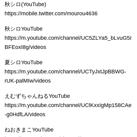
秋シロ(YouTube)
https://mobile.twitter.com/mourou4636
秋シロYouTube
https://m.youtube.com/channel/UC5ZLYa5_bLvuG5I
BFEoxI8g/videos
夏シロYouTube
https://m.youtube.com/channel/UCTyJxtJpBBWG-
rUK-palMIw/videos
えむずちゃんねるYouTube
https://m.youtube.com/channel/UClKxxIgMp158CAe
-g0HdfLA/videos
ねおきまこYouTube