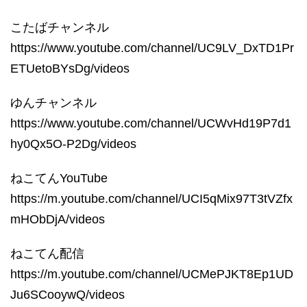
こたばチャンネル
https://www.youtube.com/channel/UC9LV_DxTD1Pr
ETUetoBYsDg/videos
ゆんチャンネル
https://www.youtube.com/channel/UCWvHd19P7d1
hy0Qx5O-P2Dg/videos
ねこてんYouTube
https://m.youtube.com/channel/UCI5qMix97T3tVZfx
mHObDjA/videos
ねこてん配信
https://m.youtube.com/channel/UCMePJKT8Ep1UD
Ju6SCooywQ/videos