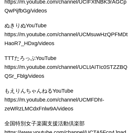
https://m.youtube.com/channel/UCIFXtNBK3rAGCp
QwPijfbGg/videos
ぬきりぬYouTube
https://m.youtube.com/channel/UCMsuwHzQPFMDt
HaoR7_HDxg/videos
TTTたろっぷYouTube
https://m.youtube.com/channel/UCLtAITIc0STZZBQ
QSr_Fblg/videos
もえりんちゃんねるYouTube
https://m.youtube.com/channel/UCMFDhI-
zeWRzLMCdxFnlw9A/videos
全国特別女子楽園支援活動倶楽部
https://www.youtube.com/channel/UCTA5Fcq4Jpad