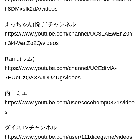
h8DMxsIk2dA/videos
えっちゃん(悦子)チャンネル
https://www.youtube.com/channel/UC3LAEwEhZ0Y
n3l4-WatZo2Q/videos
Ramu(ラム)
https://www.youtube.com/channel/UCEdiMA-
7EUoUzQAXAJDRZUg/videos
内山ミエ
https://www.youtube.com/user/cocohemp0821/video
s
ダイスTVチャンネル
https://www.youtube.com/user/111dicegame/videos