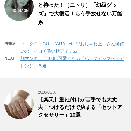
と待った！［ニトリ］「幻級グッ
ズ」で大復活！もう手放せない万能
系
PREV
ユニクロ・GU・ZARA...etc.♡おしゃれ上手さん爆買
いの「イロチ買い秋アイテム」
NEXT
脱マンネリ♡100倍可愛くなる「ハーフアップヘアア
レンジ」８選
2026/08/07
【楽天】重ね付けが苦手でも大丈
夫！つけるだけで決まる「セットア
クセサリー」10選