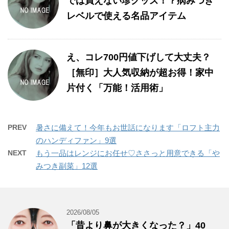
では買えない珍グッズ！？病みつき
レベルで使える名品アイテム
え、コレ700円値下げして大丈夫？
［無印］大人気収納が超お得！家中
片付く「万能！活用術」
PREV
暑さに備えて！今年もお世話になります「ロフト主力
のハンディファン」9選
NEXT
もう一品はレンジにお任せ♡ささっと用意できる「や
みつき副菜」12選
2026/08/05
「昔より鼻が大きくなった？」40