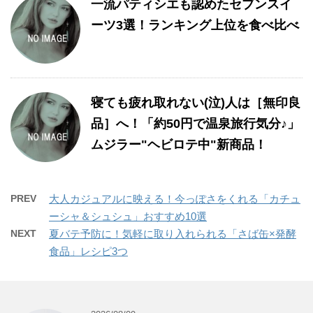
一流パティシエも認めたセブンスイ
ーツ3選！ランキング上位を食べ比べ
寝ても疲れ取れない(泣)人は［無印良
品］へ！「約50円で温泉旅行気分♪」
ムジラー"ヘビロテ中"新商品！
PREV
大人カジュアルに映える！今っぽさをくれる「カチュ
ーシャ＆シュシュ」おすすめ10選
NEXT
夏バテ予防に！気軽に取り入れられる「さば缶×発酵
食品」レシピ3つ