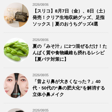
2026/08/06
【スリコ】8月7日（金）、8日（土）
発売！クリア生地収納グッズ、足指
ソックス｜夏のおうちグッズ4選
2026/08/06
夏の「みそ汁」に2つ混ぜるだけ！た
んぱく質や食物繊維も摂れるレシピ
【夏バテ対策に】
2026/08/05
「昔より鼻が大きくなった？」40
代・50代の“鼻の肥大化”を解消する
立体小鼻メイク
2026/08/05