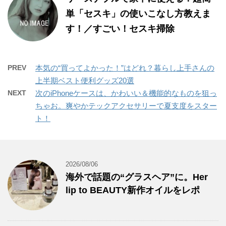
単「セスキ」の使いこなし方教えま
す！／すごい！セスキ掃除
PREV
本気の“買ってよかった！”はどれ？暮らし上手さんの
上半期ベスト便利グッズ20選
NEXT
次のiPhoneケースは、かわいい＆機能的なものを狙っ
ちゃお。爽やかテックアクセサリーで夏支度をスター
ト！
2026/08/06
海外で話題の“グラスヘア”に。Her
lip to BEAUTY新作オイルをレポ