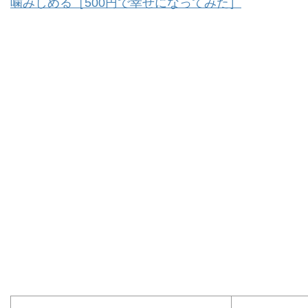
噛みしめる［500円で幸せになってみた］