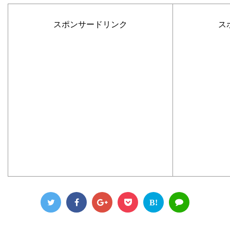
スポンサードリンク
ス
B!