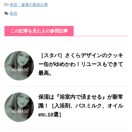
-
美容・健康の最新記事
-
美容
この記事を見た人の参照記事
［スタバ］さくらデザインのクッキ
ー缶がゆめかわ！リユースもできて
最高。
保湿は『浴室内で済ませる』が新常
識！［入浴剤、バスミルク、オイル
etc.10選］