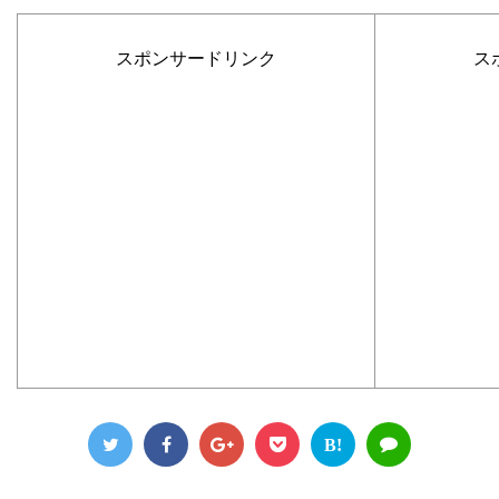
スポンサードリンク
ス
B!