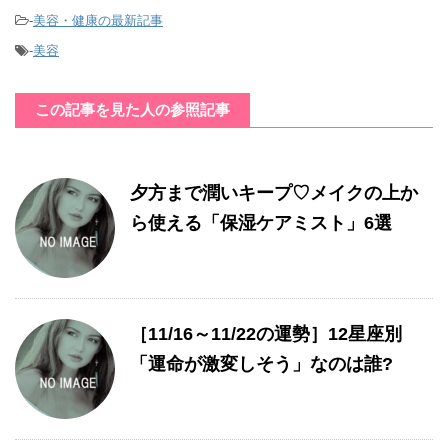
-
美容・健康の最新記事
-
美容
この記事を見た人の参照記事
夕方まで潤いキープ♡メイクの上か
ら使える「保湿ケアミスト」6選
［11/16～11/22の運勢］12星座別
「運命が激変しそう」なのは誰?