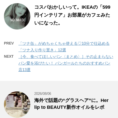
コスパおかしいって。IKEAの「599
円インテリア」お部屋がカフェみた
いになった。
PREV
「ツナ缶」がめちゃくちゃ使える♡10分で仕込める
「ツナ入り作り置き」12選
NEXT
［今、食べてほしいパン〈まとめ〉］その止まらない
パン愛を浴びたい！ パンガールたちのおすすめパン
店13選
2026/08/06
海外で話題の“グラスヘア”に。Her
lip to BEAUTY新作オイルをレポ