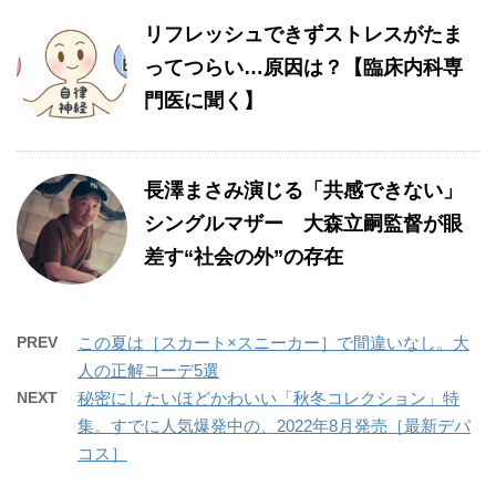
リフレッシュできずストレスがたま
ってつらい…原因は？【臨床内科専
門医に聞く】
長澤まさみ演じる「共感できない」
シングルマザー 大森立嗣監督が眼
差す“社会の外”の存在
PREV
この夏は［スカート×スニーカー］で間違いなし。大
人の正解コーデ5選
NEXT
秘密にしたいほどかわいい「秋冬コレクション」特
集。すでに人気爆発中の、2022年8月発売［最新デパ
コス］