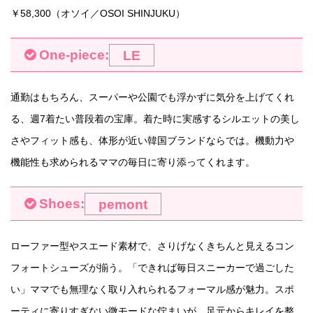
￥58,300（オソイ／OSOI SHINJUKU）
One-piece:
LE
通勤はもちろん、スーパーや公園でも浮かずに気分を上げてくれ
る、週7着たい普段着の宝庫。着た時に実感するシルエットの美し
さやフィット感も、体形が近い韓国ブランドならでは。機動力や
機能性も求められるママの毎日に寄り添ってくれます。
Shoes:
pemont
ローファー型やスエード素材で、さりげなくきちんと見えるコン
フォートシューズが揃う。「できれば毎日スニーカーで過ごした
い」ママでも無理なく取り入れられるフォーマル感が魅力。スポ
ーティに寄りすぎない微モードな佇まいが、足元からキレイを整