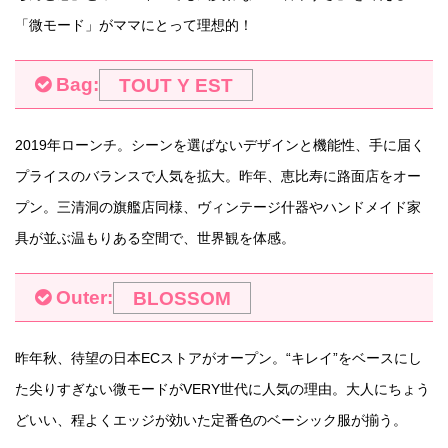
「微モード」がママにとって理想的！
Bag:
TOUT Y EST
2019年ローンチ。シーンを選ばないデザインと機能性、手に届く
プライスのバランスで人気を拡大。昨年、恵比寿に路面店をオー
プン。三清洞の旗艦店同様、ヴィンテージ什器やハンドメイド家
具が並ぶ温もりある空間で、世界観を体感。
Outer:
BLOSSOM
昨年秋、待望の日本ECストアがオープン。“キレイ”をベースにし
た尖りすぎない微モードがVERY世代に人気の理由。大人にちょう
どいい、程よくエッジが効いた定番色のベーシック服が揃う。