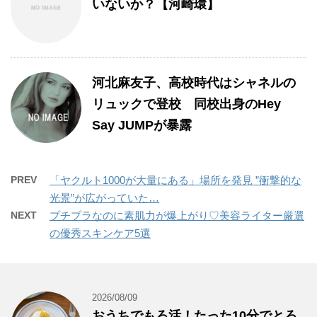
いないか？【河崎環】
河北麻友子、高校時代はシャネルの
リュックで登校 同校出身のHey
Say JUMPが暴露
PREV
「ヤクルト1000が大量にある」場所を発見 ”衝撃的な
光景”が広がっていた…
NEXT
プチプラなのに素肌力が爆上がり♡美容ライター厳選
の優秀スキンケア5選
2026/08/09
おうちでもろ活！たった10分でとろ