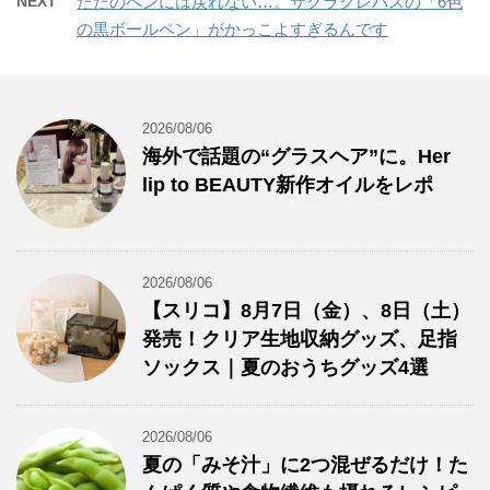
NEXT
ただのペンには戻れない…。サクラクレパスの「6色
の黒ボールペン」がかっこよすぎるんです
2026/08/06
海外で話題の“グラスヘア”に。Her
lip to BEAUTY新作オイルをレポ
2026/08/06
【スリコ】8月7日（金）、8日（土）
発売！クリア生地収納グッズ、足指
ソックス｜夏のおうちグッズ4選
2026/08/06
夏の「みそ汁」に2つ混ぜるだけ！た