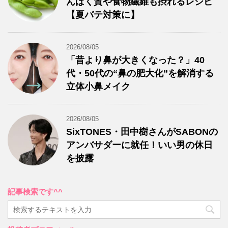
んぱく質や食物繊維も摂れるレシピ
【夏バテ対策に】
2026/08/05
「昔より鼻が大きくなった？」40
代・50代の“鼻の肥大化”を解消する
立体小鼻メイク
2026/08/05
SixTONES・田中樹さんがSABONの
アンバサダーに就任！いい男の休日
を披露
記事検索です^^