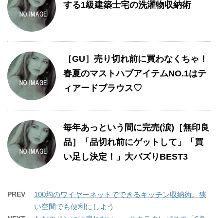
する1級建築士宅の洗濯物収納術
［GU］売り切れ前に買わなくちゃ！
春夏のマストハブアイテムNO.1はテ
ィアードブラウス♡
毎年あっという間に完売(涙)［無印良
品］「品切れ前にゲットして」「買
い足し決定！」大バズりBEST3
PREV
100均のワイヤーネットでできるキッチン収納術。狭
い空間でも便利にしよう