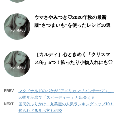
ウマさやみつき♡2020年秋の最新
版“さつまいも”を使ったレシピ10選
［カルディ］心ときめく「クリスマ
ス缶」5つ！飾ったり小物入れにも♡
PREV
マクドナルドのパケが “アメリカンヴィンテージ” に。
50周年記念で「スピーディー 」と出会える
NEXT
国民的ふりかけ、丸美屋の人気ランキングトップ10！
知られざる食べ方も伝授