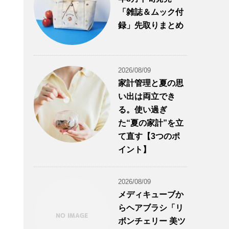
「雑誌＆ムック付
録」先取りまとめ
2026/08/09
家計管理と夏の思
い出は両立でき
る。使い過ぎ
た“夏の家計”を立
て直す【3つのポ
イント】
2026/08/09
メディキューブか
らヘアブラシ「リ
ボンチェリー 美ツ