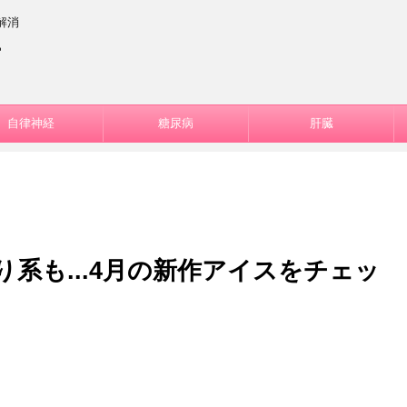
解消
ー
自律神経
糖尿病
肝臓
系も...4月の新作アイスをチェッ