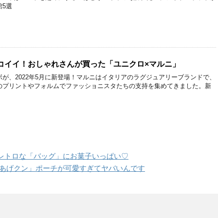
5選
コイイ！おしゃれさんが買った「ユニクロ×マルニ」
が、2022年5月に新登場！マルニはイタリアのラグジュアリーブランドで、
のプリントやフォルムでファッショニスタたちの支持を集めてきました。新
レトロな「バッグ」にお菓子いっぱい♡
らあげクン」ポーチが可愛すぎてヤバいんです