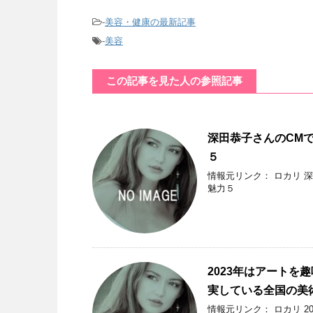
-
美容・健康の最新記事
-
美容
この記事を見た人の参照記事
深田恭子さんのCM
５
情報元リンク： ロカリ 
魅力５
2023年はアート
実している全国の美
情報元リンク： ロカリ 