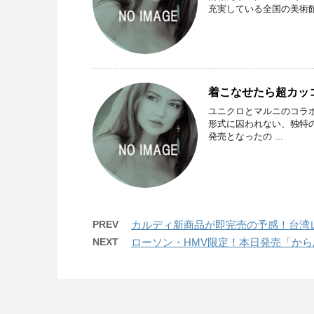
充実している全国の美術館
着こなせたら超カッ
ユニクロとマルニのコラボ
形式に囚われない、独特
発売となったの ...
PREV
カルディ新商品が即完売の予感！台湾
NEXT
ローソン・HMV限定！本日発売「か