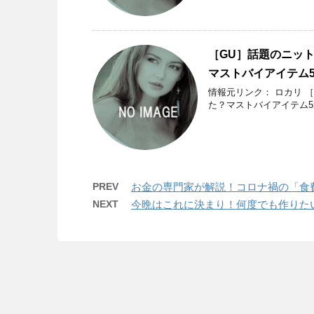
［GU］話題のニッ
マストバイアイテム
情報元リンク： ロカリ 
た？マストバイアイテム
PREV
お金の専門家が解説！コロナ禍の「食
NEXT
今晩はこれに決まり！何度でも作りた