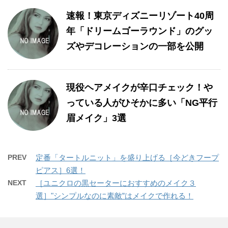
速報！東京ディズニーリゾート40周
年「ドリームゴーラウンド」のグッ
ズやデコレーションの一部を公開
現役ヘアメイクが辛口チェック！や
っている人がひそかに多い「NG平行
眉メイク」3選
PREV
定番「タートルニット」を盛り上げる［今どきフープ
ピアス］6選！
NEXT
［ユニクロの黒セーターにおすすめのメイク３
選］"シンプルなのに素敵”はメイクで作れる！