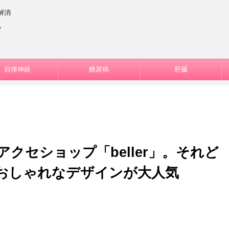
解消
ー
自律神経
糖尿病
肝臓
アクセショップ「beller」。それど
おしゃれなデザインが大人気