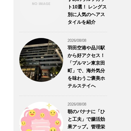
ト10選！ レングス
別に人気のヘアス
タイルを紹介
2026/08/08
羽田空港や品川駅
から好アクセス！
「プルマン東京田
町」で、海外気分
を味わうご褒美ホ
テルステイへ
2026/08/08
朝のバナナに「ひ
と工夫」で腸活効
果アップ。管理栄