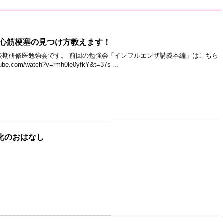
型心筋梗塞の見つけ方教えます！
後期研修医勉強会です。 前回の勉強会「インフルエンザ講義本編」はこちら
e.com/watch?v=rmh0le0yfkY&t=37s ...
化のおはなし