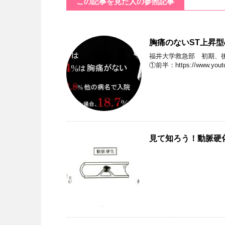
この記事を見た人の参照記事
胸痛のないST上昇
福井大学救急部 初期、
①前半：https://www.youtub
見て知ろう！動脈硬