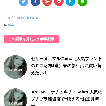
B!
-
美容・健康の最新記事
-
美容
この記事を見た人の参照記事
セリーヌ、マルニetc.［人気ブランド
のミニ財布4選］春の新生活に買い替
えたい！
3COINS・ナチュキチ・Salut! 人気の
プチプラ雑貨店で“映える”お正月準