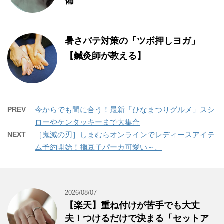
備
暑さバテ対策の「ツボ押しヨガ」
【鍼灸師が教える】
PREV
今からでも間に合う！最新「ひなまつりグルメ」スシ
ローやケンタッキーまで大集合
NEXT
［鬼滅の刃］しまむらオンラインでレディースアイテ
ム予約開始！禰豆子パーカ可愛い～。
2026/08/07
【楽天】重ね付けが苦手でも大丈
夫！つけるだけで決まる「セットア