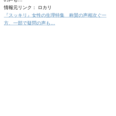
情報元リンク： ロカリ
『スッキリ』女性の生理特集 称賛の声相次ぐ一
方、一部で疑問の声も…