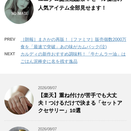
人気アイテム全部見せます！
PREV
［朗報］まさかの再販！［ファミマ］販売個数2000万
食を「最速で突破」あの味がカムバック(泣)
NEXT
カルディの新作おすすめ調味料！「牛たんラー油」は
ごはん泥棒史に名を残す逸品
2026/08/07
【楽天】重ね付けが苦手でも大丈
夫！つけるだけで決まる「セットア
クセサリー」10選
2026/08/07