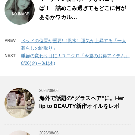
ば！ 詰めこみ過ぎてもどこに何が
あるかワカル…
PREV
ベッドの位置が重要!［風水］運気が上昇する「一人
暮らしの間取り」
NEXT
季節の変わり目に！ユニクロ「今週のお得アイテム」
8/26(金)～9/1(木)
2026/08/06
海外で話題の“グラスヘア”に。Her
lip to BEAUTY新作オイルをレポ
2026/08/06