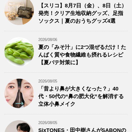
【スリコ】8月7日（金）、8日（土）
発売！クリア生地収納グッズ、足指
ソックス｜夏のおうちグッズ4選
2026/08/06
夏の「みそ汁」に2つ混ぜるだけ！た
んぱく質や食物繊維も摂れるレシピ
【夏バテ対策に】
2026/08/05
「昔より鼻が大きくなった？」40
代・50代の“鼻の肥大化”を解消する
立体小鼻メイク
2026/08/05
SixTONES・田中樹さんがSABONの